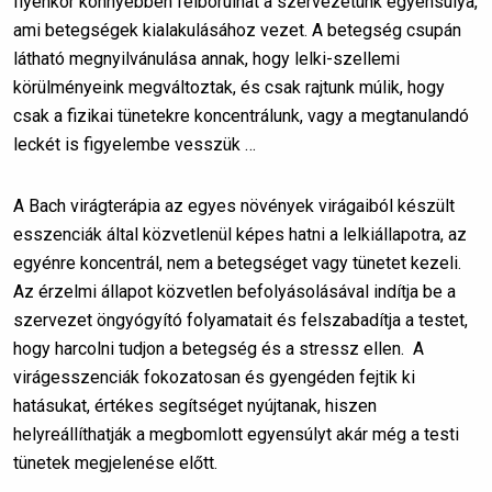
Ilyenkor könnyebben felborulhat a szervezetünk egyensúlya,
ami betegségek kialakulásához vezet. A betegség csupán
látható megnyilvánulása annak, hogy lelki-szellemi
körülményeink megváltoztak, és csak rajtunk múlik, hogy
csak a fizikai tünetekre koncentrálunk, vagy a megtanulandó
leckét is figyelembe vesszük …
A Bach virágterápia az egyes növények virágaiból készült
esszenciák által közvetlenül képes hatni a lelkiállapotra, az
egyénre koncentrál, nem a betegséget vagy tünetet kezeli.
Az érzelmi állapot közvetlen befolyásolásával indítja be a
szervezet öngyógyító folyamatait és felszabadítja a testet,
hogy harcolni tudjon a betegség és a stressz ellen. A
virágesszenciák fokozatosan és gyengéden fejtik ki
hatásukat, értékes segítséget nyújtanak, hiszen
helyreállíthatják a megbomlott egyensúlyt akár még a testi
tünetek megjelenése előtt.