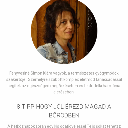
Fenyvesiné Simon Klára vagyok, a természetes gyógymódok
szakértője. Személyre szabott komplex életmód tanácsadással
segítek az egészséged megőrzésében és testi - lelki harmónia
elérésében.
8 TIPP, HOGY JÓL ÉREZD MAGAD A
BŐRÖDBEN
A hétköznapok során egy kis odafigyeléssel Te is sokat tehetsz