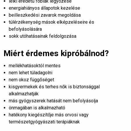
lelki eredetű fóbiák legyőzése
energiahiányos állapotok kezelése
beilleszkedési zavarok megoldása
túlérzékenység mások elképzeléseire és
befolyásolására
sokk utóhatásainak feldolgozása
Miért érdemes kipróbálnod?
mellékhatásoktól mentes
nem lehet túladagolni
nem okoz függőséget
kisgyermekek és terhes nők is biztonsággal
alkalmazhatják
más gyógyszerek hatását nem befolyásolja
önmagában is alkalmazható
hatékony kiegészítője más orvosi vagy
természetgyógyászati terápiáknak