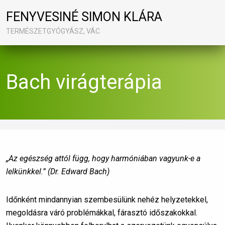
FENYVESINÉ SIMON KLÁRA
TERMÉSZETGYÓGYÁSZ, VÁC
Bach virágterápia
„Az egészség attól függ, hogy harmóniában vagyunk-e a
lelkünkkel.” (Dr. Edward Bach)
Időnként mindannyian szembesülünk nehéz helyzetekkel,
megoldásra váró problémákkal, fárasztó időszakokkal.