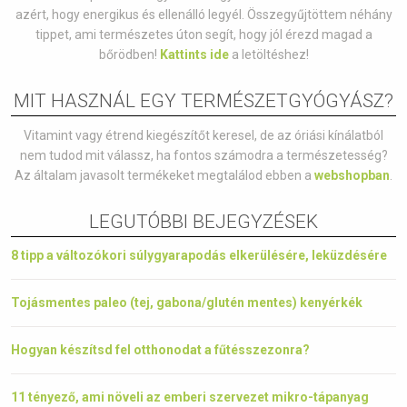
azért, hogy energikus és ellenálló legyél. Összegyűjtöttem néhány
tippet, ami természetes úton segít, hogy jól érezd magad a
bőrödben!
Kattints ide
a letöltéshez!
MIT HASZNÁL EGY TERMÉSZETGYÓGYÁSZ?
Vitamint vagy étrend kiegészítőt keresel, de az óriási kínálatból
nem tudod mit válassz, ha fontos számodra a természetesség?
Az általam javasolt termékeket megtalálod ebben a
webshopban
.
LEGUTÓBBI BEJEGYZÉSEK
8 tipp a változókori súlygyarapodás elkerülésére, leküzdésére
Tojásmentes paleo (tej, gabona/glutén mentes) kenyérkék
Hogyan készítsd fel otthonodat a fűtésszezonra?
11 tényező, ami növeli az emberi szervezet mikro-tápanyag