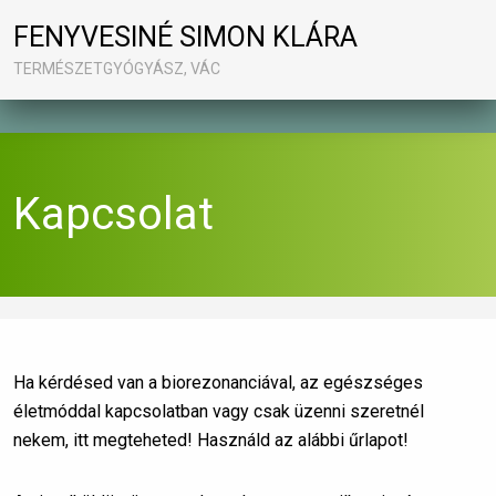
FENYVESINÉ SIMON KLÁRA
TERMÉSZETGYÓGYÁSZ, VÁC
Kapcsolat
Ha kérdésed van a biorezonanciával, az egészséges
életmóddal kapcsolatban vagy csak üzenni szeretnél
nekem, itt megteheted! Használd az alábbi űrlapot!