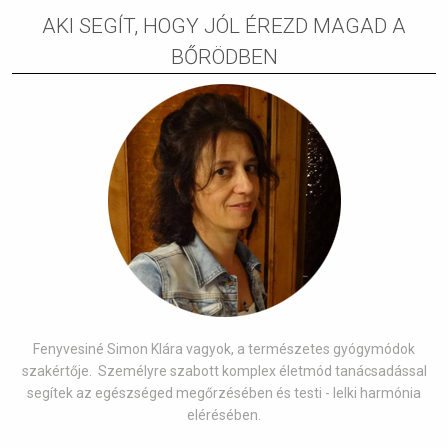
AKI SEGÍT, HOGY JÓL ÉREZD MAGAD A
BŐRÖDBEN
Fenyvesiné Simon Klára vagyok, a természetes gyógymódok
szakértője. Személyre szabott komplex életmód tanácsadással
segítek az egészséged megőrzésében és testi - lelki harmónia
elérésében.