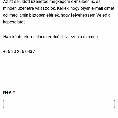
Az itt elküldött üzeneted megkapom e-mailben is, és
minden üzenetre válaszolok. Kérlek, hogy olyan e-mail címet
adj meg, amin biztosan elérlek, hogy felvehessem Veled a
kapcsolatot.
Ha inkább telefonálni szeretnél, hívj ezen a számon:
+36 30 236 0437
Név
*