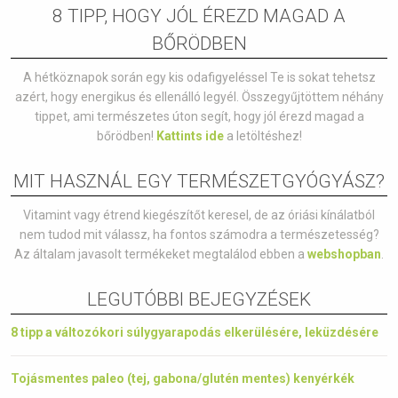
8 TIPP, HOGY JÓL ÉREZD MAGAD A
BŐRÖDBEN
A hétköznapok során egy kis odafigyeléssel Te is sokat tehetsz
azért, hogy energikus és ellenálló legyél. Összegyűjtöttem néhány
tippet, ami természetes úton segít, hogy jól érezd magad a
bőrödben!
Kattints ide
a letöltéshez!
MIT HASZNÁL EGY TERMÉSZETGYÓGYÁSZ?
Vitamint vagy étrend kiegészítőt keresel, de az óriási kínálatból
nem tudod mit válassz, ha fontos számodra a természetesség?
Az általam javasolt termékeket megtalálod ebben a
webshopban
.
LEGUTÓBBI BEJEGYZÉSEK
8 tipp a változókori súlygyarapodás elkerülésére, leküzdésére
Tojásmentes paleo (tej, gabona/glutén mentes) kenyérkék