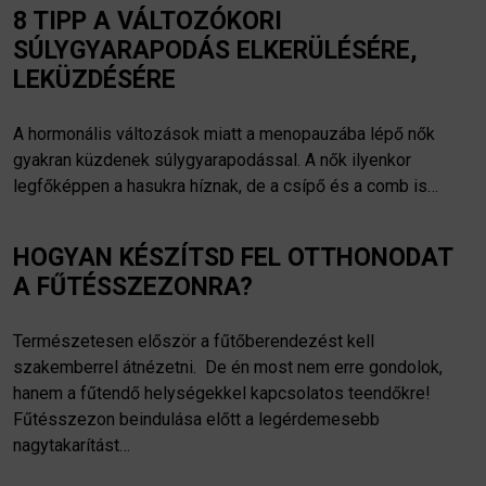
8 TIPP A VÁLTOZÓKORI
SÚLYGYARAPODÁS ELKERÜLÉSÉRE,
LEKÜZDÉSÉRE
A hormonális változások miatt a menopauzába lépő nők
gyakran küzdenek súlygyarapodással. A nők ilyenkor
legfőképpen a hasukra híznak, de a csípő és a comb is…
HOGYAN KÉSZÍTSD FEL OTTHONODAT
A FŰTÉSSZEZONRA?
Természetesen először a fűtőberendezést kell
szakemberrel átnézetni. De én most nem erre gondolok,
hanem a fűtendő helységekkel kapcsolatos teendőkre!
Fűtésszezon beindulása előtt a legérdemesebb
nagytakarítást…