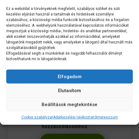
Ez a weboldal a törvényeknek megfelelő, szabályos sütiket és süti
kezelési eljárást használ a tartalmak és hirdetések személyre
szabásához, a közösségi média funkciók biztosításához és a forgalom
elemzéséhez. A webhelyünk használatával kapcsolatos információkat
megosztjuk a közösségi média-, hirdetési- és analitikai partnereinkkel,
Név
*
akik ezeket összevonhatják azokkal az információkkal, amelyeket
látogatónk megadott nekik, vagy amelyeket a látogató által használt más
szolgáltatásokból gyűjtöttek.
Elfogadásával segíti a munkánkat és nagyobb felhasználói élményt
biztosíthatunk mi is látogatóinknak.
Email
*
Elfogadom
Elutasítom
A nevem, e-mail címem, és
Beállítások megtekintése
weboldalcímem mentése a
Cookie szabályzat
Adatkezelési tájékoztató
Impresszum
böngészőben a következő
hozzászólásomhoz.