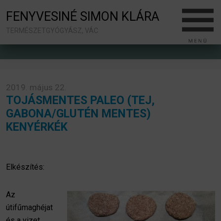
FENYVESINÉ SIMON KLÁRA
TERMÉSZETGYÓGYÁSZ, VÁC
2019. május 22.
TOJÁSMENTES PALEO (TEJ,
GABONA/GLUTÉN MENTES)
KENYÉRKÉK
Elkészítés:
Az
útifűmaghéjat
és a vizet