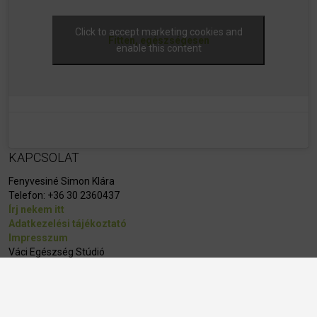
Click to accept marketing cookies and
Fitten, egészségesen
enable this content
KAPCSOLAT
Fenyvesiné Simon Klára
Telefon:
+36 30 2360437
Írj nekem itt
Adatkezelési tájékoztató
Impresszum
Váci Egészség Stúdió