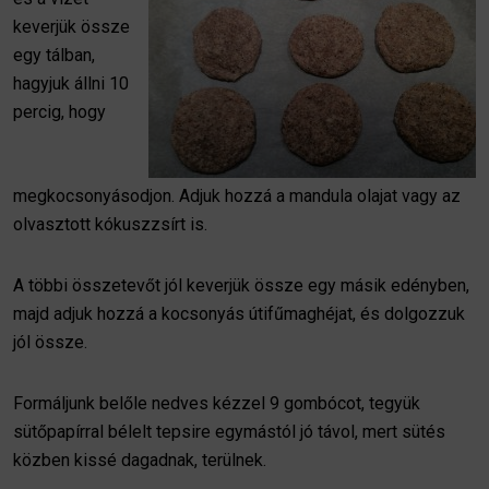
keverjük össze
egy tálban,
hagyjuk állni 10
percig, hogy
megkocsonyásodjon. Adjuk hozzá a mandula olajat vagy az
olvasztott kókuszzsírt is.
A többi összetevőt jól keverjük össze egy másik edényben,
majd adjuk hozzá a kocsonyás útifűmaghéjat, és dolgozzuk
jól össze.
Formáljunk belőle nedves kézzel 9 gombócot, tegyük
sütőpapírral bélelt tepsire egymástól jó távol, mert sütés
közben kissé dagadnak, terülnek.