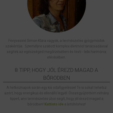
Fenyvesiné Simon Klára vagyok, a természetes gyógymódok
szakértője. Személyre szabott komplex életmód tanácsadással
segítek az egészséged megőrzésében és testi - lelki harmónia
elérésében.
8 TIPP, HOGY JÓL ÉREZD MAGAD A
BŐRÖDBEN
A hétköznapok során egy kis odafigyeléssel Te is sokat tehetsz
azért, hogy energikus és ellenálló legyél. Összegyűjtöttem néhány
tippet, ami természetes úton segít, hogy jól érezd magad a
bőrödben!
Kattints ide
a letöltéshez!