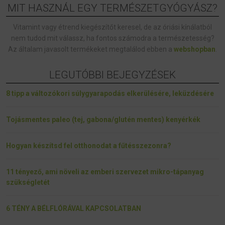
MIT HASZNÁL EGY TERMÉSZETGYÓGYÁSZ?
Vitamint vagy étrend kiegészítőt keresel, de az óriási kínálatból
nem tudod mit válassz, ha fontos számodra a természetesség?
Az általam javasolt termékeket megtalálod ebben a
webshopban
.
LEGUTÓBBI BEJEGYZÉSEK
8 tipp a változókori súlygyarapodás elkerülésére, leküzdésére
Tojásmentes paleo (tej, gabona/glutén mentes) kenyérkék
Hogyan készítsd fel otthonodat a fűtésszezonra?
11 tényező, ami növeli az emberi szervezet mikro-tápanyag
szükségletét
6 TÉNY A BÉLFLÓRÁVAL KAPCSOLATBAN