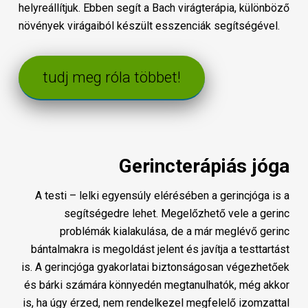
helyreállítjuk. Ebben segít a Bach virágterápia, különböző
növények virágaiból készült esszenciák segítségével.
tudj meg róla többet!
Gerincterápiás jóga
A testi – lelki egyensúly elérésében a gerincjóga is a
segítségedre lehet. Megelőzhető vele a gerinc
problémák kialakulása, de a már meglévő gerinc
bántalmakra is megoldást jelent és javítja a testtartást
is. A gerincjóga gyakorlatai biztonságosan végezhetőek
és bárki számára könnyedén megtanulhatók, még akkor
is, ha úgy érzed, nem rendelkezel megfelelő izomzattal