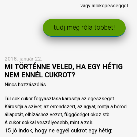
vagy állóképességgel.
tudj meg róla többet!
2018. január 22.
MI TÖRTÉNNE VELED, HA EGY HÉTIG
NEM ENNÉL CUKROT?
Nincs hozzászólás
Túl sok cukor fogyasztása károsítja az egészséget.
Károsítja a szívet, az érrendszert, az agyat, rontja a bőröd
állapotát, elhízáshoz vezet, függőséget okoz stb.
A cukor sokkal veszélyesebb, mint a zsír.
15 jó indok, hogy ne egyél cukrot egy hétig: