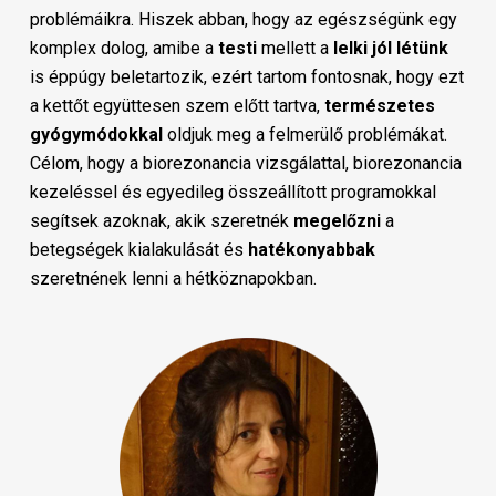
problémáikra. Hiszek abban, hogy az egészségünk egy
komplex dolog, amibe a
testi
mellett a
lelki
jól
létünk
is éppúgy beletartozik, ezért tartom fontosnak, hogy ezt
a kettőt együttesen szem előtt tartva,
természetes
gyógymódokkal
oldjuk meg a felmerülő problémákat.
Célom, hogy a biorezonancia vizsgálattal, biorezonancia
kezeléssel és egyedileg összeállított programokkal
segítsek azoknak, akik szeretnék
megelőzni
a
betegségek kialakulását és
hatékonyabbak
szeretnének lenni a hétköznapokban.