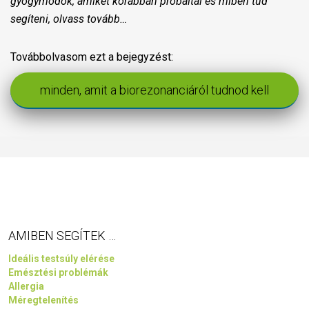
gyógymódok, amiket korábban próbáltál és miben tud
segíteni, olvass tovább…
Továbbolvasom ezt a bejegyzést:
minden, amit a biorezonanciáról tudnod kell
AMIBEN SEGÍTEK …
Ideális testsúly elérése
Emésztési problémák
Allergia
Méregtelenítés