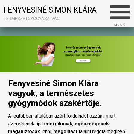
FENYVESINÉ SIMON KLÁRA
TERMÉSZETGYÓGYÁSZ, VÁC
Fenyvesiné Simon Klára
vagyok, a természetes
gyógymódok szakértője.
A legtöbben általában azért fordulnak hozzám, mert
szeretnének újra
energikusak
,
egészségesek
,
magabiztosak
lenni,
megoldást
találni régóta meglévő