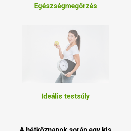
Egészségmegőrzés
Ideális testsúly
A hétköznapok során egy kis