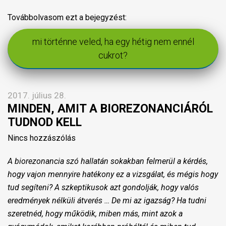
Továbbolvasom ezt a bejegyzést:
mi történne veled, ha egy hétig nem ennél
cukrot?
2017. július 28.
MINDEN, AMIT A BIOREZONANCIÁRÓL
TUDNOD KELL
Nincs hozzászólás
A biorezonancia szó hallatán sokakban felmerül a kérdés,
hogy vajon mennyire hatékony ez a vizsgálat, és mégis hogy
tud segíteni? A szkeptikusok azt gondolják, hogy valós
eredmények nélküli átverés … De mi az igazság? Ha tudni
szeretnéd, hogy működik, miben más, mint azok a