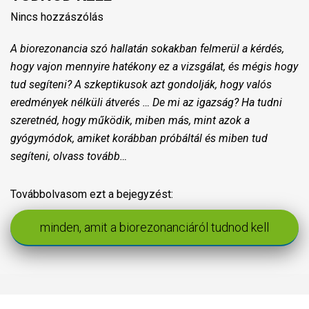
Nincs hozzászólás
A biorezonancia szó hallatán sokakban felmerül a kérdés,
hogy vajon mennyire hatékony ez a vizsgálat, és mégis hogy
tud segíteni? A szkeptikusok azt gondolják, hogy valós
eredmények nélküli átverés … De mi az igazság? Ha tudni
szeretnéd, hogy működik, miben más, mint azok a
gyógymódok, amiket korábban próbáltál és miben tud
segíteni, olvass tovább…
Továbbolvasom ezt a bejegyzést:
minden, amit a biorezonanciáról tudnod kell