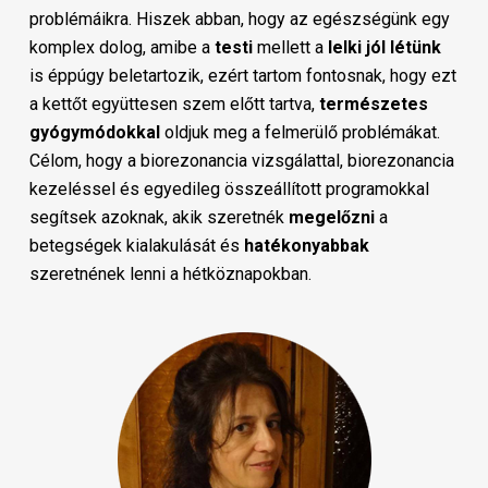
problémáikra. Hiszek abban, hogy az egészségünk egy
komplex dolog, amibe a
testi
mellett a
lelki
jól
létünk
is éppúgy beletartozik, ezért tartom fontosnak, hogy ezt
a kettőt együttesen szem előtt tartva,
természetes
gyógymódokkal
oldjuk meg a felmerülő problémákat.
Célom, hogy a biorezonancia vizsgálattal, biorezonancia
kezeléssel és egyedileg összeállított programokkal
segítsek azoknak, akik szeretnék
megelőzni
a
betegségek kialakulását és
hatékonyabbak
szeretnének lenni a hétköznapokban.