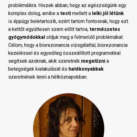
problémáikra. Hiszek abban, hogy az egészségünk egy
komplex dolog, amibe a
testi
mellett a
lelki
jól
létünk
is éppúgy beletartozik, ezért tartom fontosnak, hogy ezt
a kettőt együttesen szem előtt tartva,
természetes
gyógymódokkal
oldjuk meg a felmerülő problémákat.
Célom, hogy a biorezonancia vizsgálattal, biorezonancia
kezeléssel és egyedileg összeállított programokkal
segítsek azoknak, akik szeretnék
megelőzni
a
betegségek kialakulását és
hatékonyabbak
szeretnének lenni a hétköznapokban.