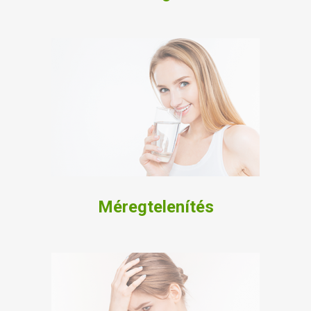
Méregtelenítés