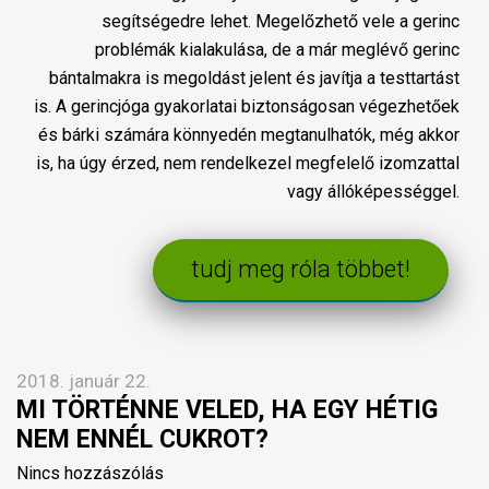
segítségedre lehet. Megelőzhető vele a gerinc
problémák kialakulása, de a már meglévő gerinc
bántalmakra is megoldást jelent és javítja a testtartást
is. A gerincjóga gyakorlatai biztonságosan végezhetőek
és bárki számára könnyedén megtanulhatók, még akkor
is, ha úgy érzed, nem rendelkezel megfelelő izomzattal
vagy állóképességgel.
tudj meg róla többet!
2018. január 22.
MI TÖRTÉNNE VELED, HA EGY HÉTIG
NEM ENNÉL CUKROT?
Nincs hozzászólás