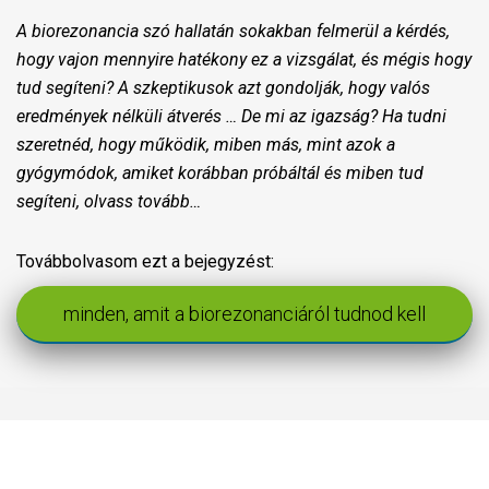
A biorezonancia szó hallatán sokakban felmerül a kérdés,
hogy vajon mennyire hatékony ez a vizsgálat, és mégis hogy
tud segíteni? A szkeptikusok azt gondolják, hogy valós
eredmények nélküli átverés … De mi az igazság? Ha tudni
szeretnéd, hogy működik, miben más, mint azok a
gyógymódok, amiket korábban próbáltál és miben tud
segíteni, olvass tovább…
Továbbolvasom ezt a bejegyzést:
minden, amit a biorezonanciáról tudnod kell