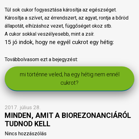
Túl sok cukor fogyasztása károsítja az egészséget.
Károsítja a szívet, az érrendszert, az agyat, rontja a bőröd
állapotát, elhízáshoz vezet, függőséget okoz stb.
A cukor sokkal veszélyesebb, mint a zsír.
15 jó indok, hogy ne egyél cukrot egy hétig:
Továbbolvasom ezt a bejegyzést:
mi történne veled, ha egy hétig nem ennél
cukrot?
2017. július 28.
MINDEN, AMIT A BIOREZONANCIÁRÓL
TUDNOD KELL
Nincs hozzászólás