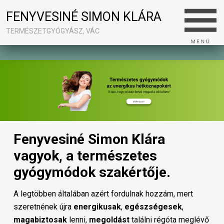
FENYVESINÉ SIMON KLÁRA
TERMÉSZETGYÓGYÁSZ, VÁC
Fenyvesiné Simon Klára
vagyok, a természetes
gyógymódok szakértője.
A legtöbben általában azért fordulnak hozzám, mert
szeretnének újra
energikusak
,
egészségesek
,
magabiztosak
lenni,
megoldást
találni régóta meglévő