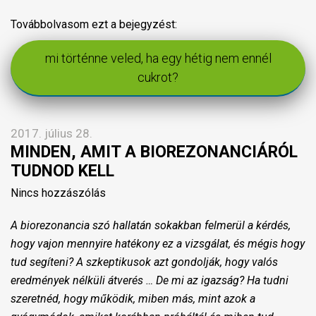
Továbbolvasom ezt a bejegyzést:
mi történne veled, ha egy hétig nem ennél
cukrot?
2017. július 28.
MINDEN, AMIT A BIOREZONANCIÁRÓL
TUDNOD KELL
Nincs hozzászólás
A biorezonancia szó hallatán sokakban felmerül a kérdés,
hogy vajon mennyire hatékony ez a vizsgálat, és mégis hogy
tud segíteni? A szkeptikusok azt gondolják, hogy valós
eredmények nélküli átverés … De mi az igazság? Ha tudni
szeretnéd, hogy működik, miben más, mint azok a