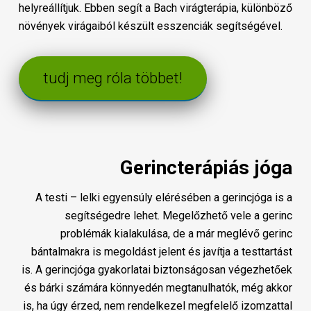
helyreállítjuk. Ebben segít a Bach virágterápia, különböző
növények virágaiból készült esszenciák segítségével.
tudj meg róla többet!
Gerincterápiás jóga
A testi – lelki egyensúly elérésében a gerincjóga is a
segítségedre lehet. Megelőzhető vele a gerinc
problémák kialakulása, de a már meglévő gerinc
bántalmakra is megoldást jelent és javítja a testtartást
is. A gerincjóga gyakorlatai biztonságosan végezhetőek
és bárki számára könnyedén megtanulhatók, még akkor
is, ha úgy érzed, nem rendelkezel megfelelő izomzattal