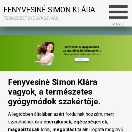
FENYVESINÉ SIMON KLÁRA
TERMÉSZETGYÓGYÁSZ, VÁC
Fenyvesiné Simon Klára
vagyok, a természetes
gyógymódok szakértője.
A legtöbben általában azért fordulnak hozzám, mert
szeretnének újra
energikusak
,
egészségesek
,
magabiztosak
lenni,
megoldást
találni régóta meglévő