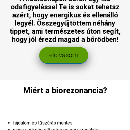
odafigyeléssel Te is sokat tehetsz
azért, hogy energikus és ellenálló
legyél. Összegyűjtöttem néhány
tippet, ami természetes úton segít,
hogy jól érezd magad a bőrödben!
elolvasom
Miért a biorezonancia?
fájdalom és tűszúrás mentes
nincs szükség előzetes orvosi vizsgálatra