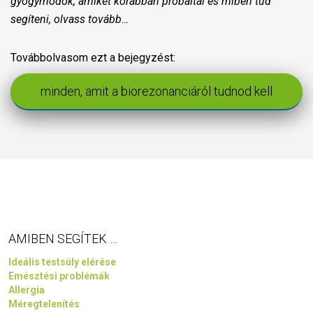
gyógymódok, amiket korábban próbáltál és miben tud
segíteni, olvass tovább…
Továbbolvasom ezt a bejegyzést:
minden, amit a biorezonanciáról tudnod kell
AMIBEN SEGÍTEK …
Ideális testsúly elérése
Emésztési problémák
Allergia
Méregtelenítés