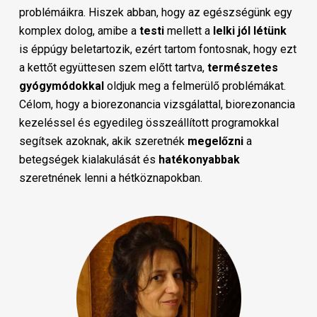
problémáikra. Hiszek abban, hogy az egészségünk egy
komplex dolog, amibe a
testi
mellett a
lelki
jól
létünk
is éppúgy beletartozik, ezért tartom fontosnak, hogy ezt
a kettőt együttesen szem előtt tartva,
természetes
gyógymódokkal
oldjuk meg a felmerülő problémákat.
Célom, hogy a biorezonancia vizsgálattal, biorezonancia
kezeléssel és egyedileg összeállított programokkal
segítsek azoknak, akik szeretnék
megelőzni
a
betegségek kialakulását és
hatékonyabbak
szeretnének lenni a hétköznapokban.