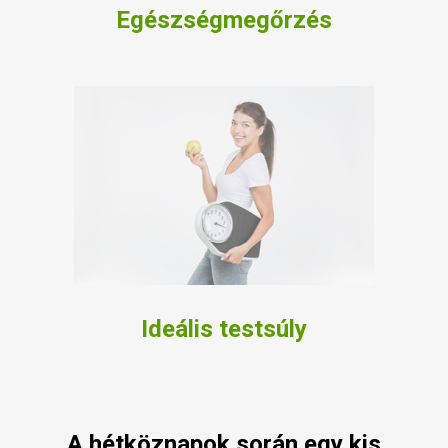
Egészségmegőrzés
Ideális testsúly
A hétköznapok során egy kis