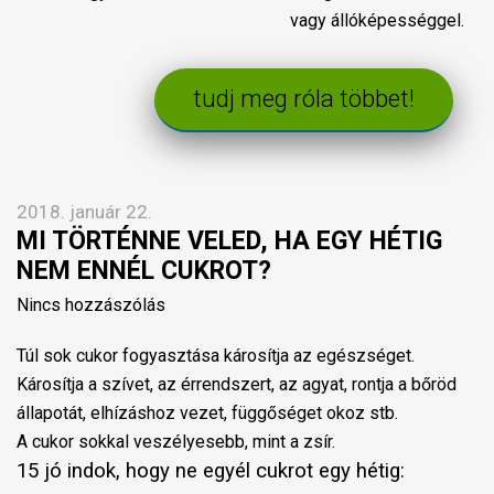
vagy állóképességgel.
tudj meg róla többet!
2018. január 22.
MI TÖRTÉNNE VELED, HA EGY HÉTIG
NEM ENNÉL CUKROT?
Nincs hozzászólás
Túl sok cukor fogyasztása károsítja az egészséget.
Károsítja a szívet, az érrendszert, az agyat, rontja a bőröd
állapotát, elhízáshoz vezet, függőséget okoz stb.
A cukor sokkal veszélyesebb, mint a zsír.
15 jó indok, hogy ne egyél cukrot egy hétig: