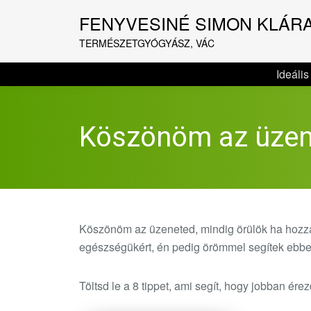
FENYVESINÉ SIMON KLÁR
TERMÉSZETGYÓGYÁSZ, VÁC
Ideális
Köszönöm az üzen
Köszönöm az üzeneted, mindig örülök ha hozzám
egészségükért, én pedig örömmel segítek ebbe
Töltsd le a 8 tippet, ami segít, hogy jobban ér