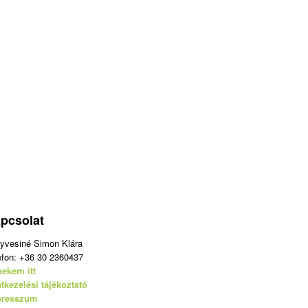
pcsolat
yvesiné Simon Klára
efon:
+36 30 2360437
 nekem itt
tkezelési tájékoztató
presszum