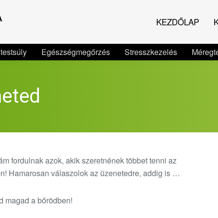
A
KEZDŐLAP
K
 testsúly
Egészségmegőrzés
Stresszkezelés
Méregte
eted
 fordulnak azok, akik szeretnének többet tenni az
n! Hamarosan válaszolok az üzenetedre, addig is …
ezd magad a bőrödben!