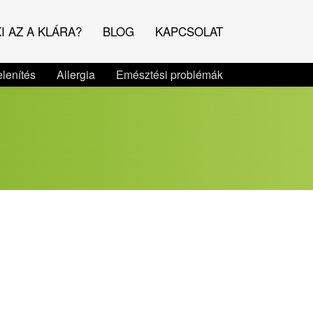
I AZ A KLÁRA?
BLOG
KAPCSOLAT
lenítés
Allergia
Emésztési problémák