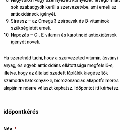
Nagyvárosi vagy szennyezett környezet, levegő miatt
sok szabadgyök kerül a szervezetvbe, ami emeli az
antioxidánsok igényét.
Stressz – az Omega 3 zsírsavak és B-vitaminok
szükségletét emeli.
Napozás – C-, E-vitamin és karotinoid antioxidánsok
igényét növeli.
Ha szeretnéd tudni, hogy a szervezeted vitamin, ásványi
anyag, és egyéb antioxidáns ellátottsága megfelelő-e,
illetve, hogy az általad szedett táplálék kiegészítők
számodra hatékonyak-e, biorezonanciás állapotfelmérés
alapján minderre választ kaphatsz. Időpontot itt kérhetsz:
időpontkérés
Név
*