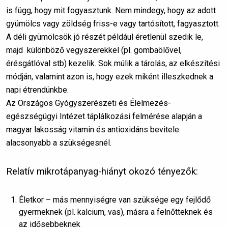
is függ, hogy mit fogyasztunk. Nem mindegy, hogy az adott
gyümölcs vagy zöldség friss-e vagy tartósított, fagyasztott.
A déli gyümölcsök jó részét például éretlenül szedik le,
majd különböző vegyszerekkel (pl. gombaölővel,
érésgátlóval stb) kezelik. Sok múlik a tárolás, az elkészítési
módján, valamint azon is, hogy ezek miként illeszkednek a
napi étrendünkbe.
Az Országos Gyógyszerészeti és Élelmezés-
egészségügyi Intézet táplálkozási felmérése alapján a
magyar lakosság vitamin és antioxidáns bevitele
alacsonyabb a szükségesnél.
Relatív mikrotápanyag-hiányt okozó tényezők:
Életkor – más mennyiségre van szüksége egy fejlődő
gyermeknek (pl. kalcium, vas), másra a felnőtteknek és
az idősebbeknek