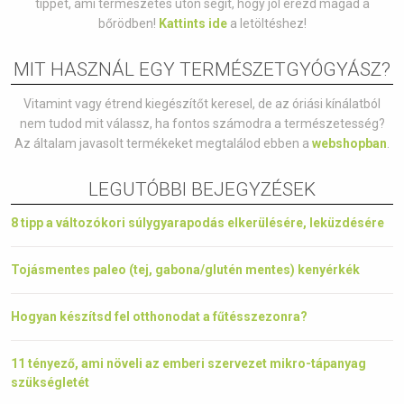
tippet, ami természetes úton segít, hogy jól érezd magad a
bőrödben!
Kattints ide
a letöltéshez!
MIT HASZNÁL EGY TERMÉSZETGYÓGYÁSZ?
Vitamint vagy étrend kiegészítőt keresel, de az óriási kínálatból
nem tudod mit válassz, ha fontos számodra a természetesség?
Az általam javasolt termékeket megtalálod ebben a
webshopban
.
LEGUTÓBBI BEJEGYZÉSEK
8 tipp a változókori súlygyarapodás elkerülésére, leküzdésére
Tojásmentes paleo (tej, gabona/glutén mentes) kenyérkék
Hogyan készítsd fel otthonodat a fűtésszezonra?
11 tényező, ami növeli az emberi szervezet mikro-tápanyag
szükségletét