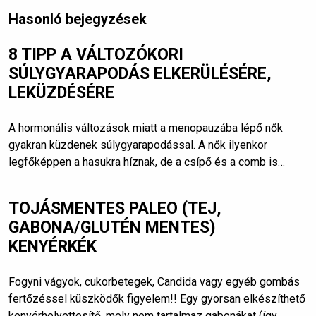
Hasonló bejegyzések
8 TIPP A VÁLTOZÓKORI
SÚLYGYARAPODÁS ELKERÜLÉSÉRE,
LEKÜZDÉSÉRE
A hormonális változások miatt a menopauzába lépő nők
gyakran küzdenek súlygyarapodással. A nők ilyenkor
legfőképpen a hasukra híznak, de a csípő és a comb is…
TOJÁSMENTES PALEO (TEJ,
GABONA/GLUTÉN MENTES)
KENYÉRKÉK
Fogyni vágyok, cukorbetegek, Candida vagy egyéb gombás
fertőzéssel küszködők figyelem!! Egy gyorsan elkészíthető
kenyérhelyettesítő, mely nem tartalmaz gabonákat (így