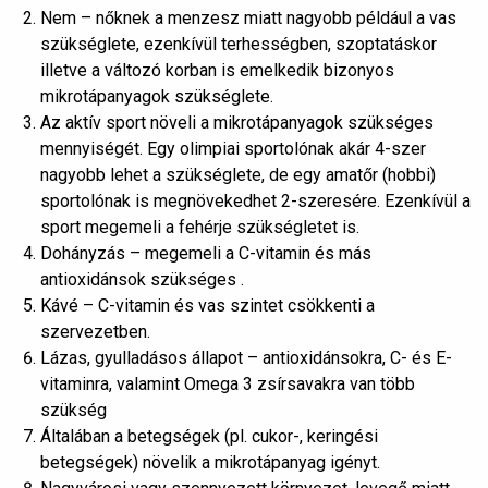
Nem – nőknek a menzesz miatt nagyobb például a vas
szükséglete, ezenkívül terhességben, szoptatáskor
illetve a változó korban is emelkedik bizonyos
mikrotápanyagok szükséglete.
Az aktív sport növeli a mikrotápanyagok szükséges
mennyiségét. Egy olimpiai sportolónak akár 4-szer
nagyobb lehet a szükséglete, de egy amatőr (hobbi)
sportolónak is megnövekedhet 2-szeresére. Ezenkívül a
sport megemeli a fehérje szükségletet is.
Dohányzás – megemeli a C-vitamin és más
antioxidánsok szükséges .
Kávé – C-vitamin és vas szintet csökkenti a
szervezetben.
Lázas, gyulladásos állapot – antioxidánsokra, C- és E-
vitaminra, valamint Omega 3 zsírsavakra van több
szükség
Általában a betegségek (pl. cukor-, keringési
betegségek) növelik a mikrotápanyag igényt.