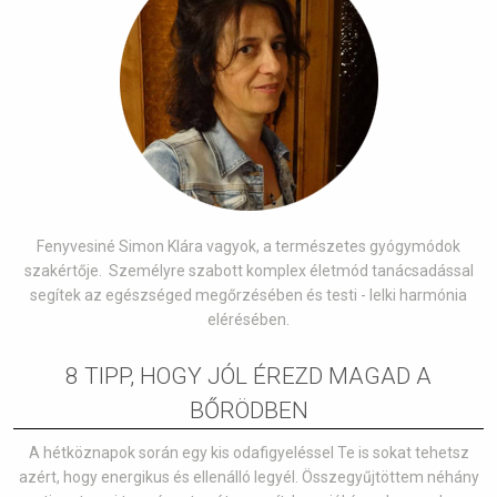
Fenyvesiné Simon Klára vagyok, a természetes gyógymódok
szakértője. Személyre szabott komplex életmód tanácsadással
segítek az egészséged megőrzésében és testi - lelki harmónia
elérésében.
8 TIPP, HOGY JÓL ÉREZD MAGAD A
BŐRÖDBEN
A hétköznapok során egy kis odafigyeléssel Te is sokat tehetsz
azért, hogy energikus és ellenálló legyél. Összegyűjtöttem néhány