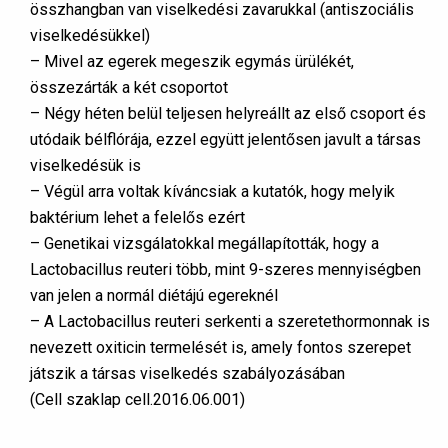
összhangban van viselkedési zavarukkal (antiszociális
viselkedésükkel)
– Mivel az egerek megeszik egymás ürülékét,
összezárták a két csoportot
– Négy héten belül teljesen helyreállt az első csoport és
utódaik bélflórája, ezzel együtt jelentősen javult a társas
viselkedésük is
– Végül arra voltak kíváncsiak a kutatók, hogy melyik
baktérium lehet a felelős ezért
– Genetikai vizsgálatokkal megállapították, hogy a
Lactobacillus reuteri több, mint 9-szeres mennyiségben
van jelen a normál diétájú egereknél
– A Lactobacillus reuteri serkenti a szeretethormonnak is
nevezett oxiticin termelését is, amely fontos szerepet
játszik a társas viselkedés szabályozásában
(Cell szaklap cell.2016.06.001)