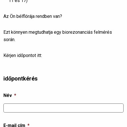
11 és 17)
Az Ön bélflórája rendben van?
Ezt könnyen megtudhatja egy biorezonanciás felmérés
során.
Kérjen időpontot itt:
időpontkérés
Név
*
E-mail cím
*