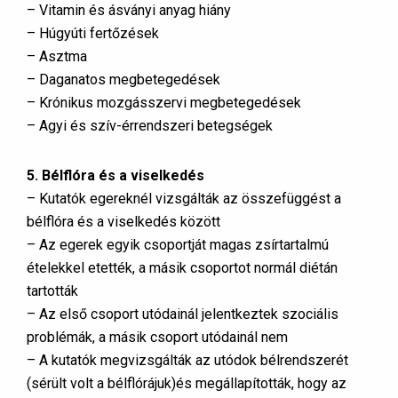
– Vitamin és ásványi anyag hiány
– Húgyúti fertőzések
– Asztma
– Daganatos megbetegedések
– Krónikus mozgásszervi megbetegedések
– Agyi és szív-érrendszeri betegségek
5. Bélflóra és a viselkedés
– Kutatók egereknél vizsgálták az összefüggést a
bélflóra és a viselkedés között
– Az egerek egyik csoportját magas zsírtartalmú
ételekkel etették, a másik csoportot normál diétán
tartották
– Az első csoport utódainál jelentkeztek szociális
problémák, a másik csoport utódainál nem
– A kutatók megvizsgálták az utódok bélrendszerét
(sérült volt a bélflórájuk)és megállapították, hogy az