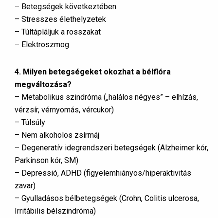
– Betegségek következtében
– Stresszes élethelyzetek
– Túltápláljuk a rosszakat
– Elektroszmog
4. Milyen betegségeket okozhat a bélflóra
megváltozása?
– Metabolikus szindróma („halálos négyes” – elhízás,
vérzsír, vérnyomás, vércukor)
– Túlsúly
– Nem alkoholos zsírmáj
– Degeneratív idegrendszeri betegségek (Alzheimer kór,
Parkinson kór, SM)
– Depressió, ADHD (figyelemhiányos/hiperaktivitás
zavar)
– Gyulladásos bélbetegségek (Crohn, Colitis ulcerosa,
Irritábilis bélszindróma)