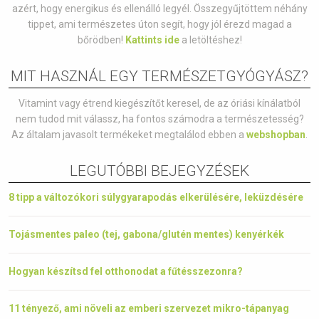
azért, hogy energikus és ellenálló legyél. Összegyűjtöttem néhány
tippet, ami természetes úton segít, hogy jól érezd magad a
bőrödben!
Kattints ide
a letöltéshez!
MIT HASZNÁL EGY TERMÉSZETGYÓGYÁSZ?
Vitamint vagy étrend kiegészítőt keresel, de az óriási kínálatból
nem tudod mit válassz, ha fontos számodra a természetesség?
Az általam javasolt termékeket megtalálod ebben a
webshopban
.
LEGUTÓBBI BEJEGYZÉSEK
8 tipp a változókori súlygyarapodás elkerülésére, leküzdésére
Tojásmentes paleo (tej, gabona/glutén mentes) kenyérkék
Hogyan készítsd fel otthonodat a fűtésszezonra?
11 tényező, ami növeli az emberi szervezet mikro-tápanyag