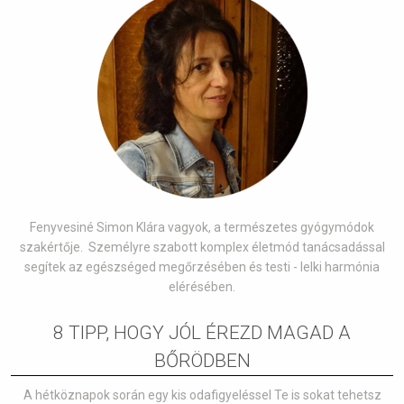
Fenyvesiné Simon Klára vagyok, a természetes gyógymódok
szakértője. Személyre szabott komplex életmód tanácsadással
segítek az egészséged megőrzésében és testi - lelki harmónia
elérésében.
8 TIPP, HOGY JÓL ÉREZD MAGAD A
BŐRÖDBEN
A hétköznapok során egy kis odafigyeléssel Te is sokat tehetsz