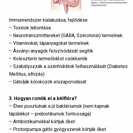
Immunrendszer kialakulása, fejlődése
– Toxinok lebontása
– Neurotranszmittereket (GABA, Szerotonin) termelnek
– Vitaminokat, tápanyagokat termelnek
– Ásványi anyagok felszívódását segítik
– Koleszterin termelődést csökkentik
– Szabályozzák a szénhidrátok felhasználását (Diabetes
Mellitus, elhízás)
– Gátolják kórokozók elszaporodását
3. Hogyan romlik el a bélflóra?
– Éhen pusztulnak a jó baktériumok (nem kapnak
táplálékot – prebiotikumok fontossága)
– Antibiotikumokkal kiírtjuk őket
– Protonpumpa gátló gyógyszerek kiírtják őket