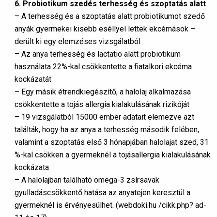
6. Probiotikum szedés terhesség és szoptatás alatt
– A terhesség és a szoptatás alatt probiotikumot szedő
anyák gyermekei kisebb eséllyel lettek ekcémások –
derült ki egy elemzéses vizsgálatból
– Az anya terhesség és lactatio alatt probiotikum
használata 22%-kal csökkentette a fiatalkori ekcéma
kockázatát
– Egy másik étrendkiegészítő, a halolaj alkalmazása
csökkentette a tojás allergia kialakulásának rizikóját
– 19 vizsgálatból 15000 ember adatait elemezve azt
találták, hogy ha az anya a terhesség második felében,
valamint a szoptatás első 3 hónapjában halolajat szed, 31
%-kal csökken a gyermeknél a tojásallergia kialakulásának
kockázata
– A halolajban található omega-3 zsírsavak
gyulladáscsökkentő hatása az anyatejen keresztül a
gyermeknél is érvényesülhet. (webdoki.hu /cikk.php? ad-