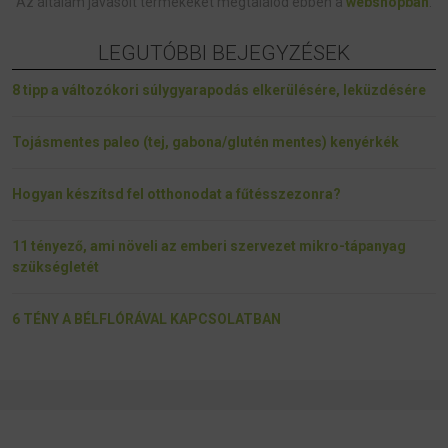
Az általam javasolt termékeket megtalálod ebben a
webshopban
.
LEGUTÓBBI BEJEGYZÉSEK
8 tipp a változókori súlygyarapodás elkerülésére, leküzdésére
Tojásmentes paleo (tej, gabona/glutén mentes) kenyérkék
Hogyan készítsd fel otthonodat a fűtésszezonra?
11 tényező, ami növeli az emberi szervezet mikro-tápanyag
szükségletét
6 TÉNY A BÉLFLÓRÁVAL KAPCSOLATBAN