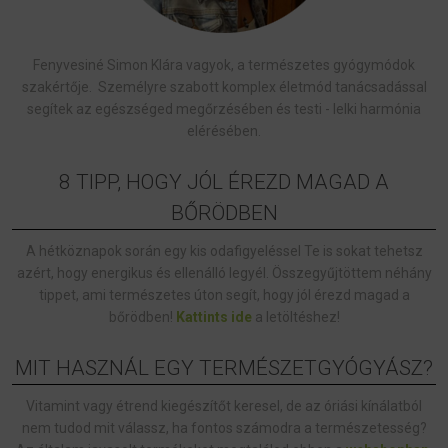
Fenyvesiné Simon Klára vagyok, a természetes gyógymódok
szakértője. Személyre szabott komplex életmód tanácsadással
segítek az egészséged megőrzésében és testi - lelki harmónia
elérésében.
8 TIPP, HOGY JÓL ÉREZD MAGAD A
BŐRÖDBEN
A hétköznapok során egy kis odafigyeléssel Te is sokat tehetsz
azért, hogy energikus és ellenálló legyél. Összegyűjtöttem néhány
tippet, ami természetes úton segít, hogy jól érezd magad a
bőrödben!
Kattints ide
a letöltéshez!
MIT HASZNÁL EGY TERMÉSZETGYÓGYÁSZ?
Vitamint vagy étrend kiegészítőt keresel, de az óriási kínálatból
nem tudod mit válassz, ha fontos számodra a természetesség?