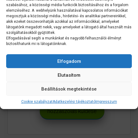
szabásához, a közösségi média funkciók biztosításához és a forgalom
Név
*
elemzéséhez. A webhelyünk használatával kapcsolatos információkat
megosztjuk a közösségi média-, hirdetési- és analitikai partnereinkkel,
akik ezeket összevonhatják azokkal az információkkal, amelyeket
látogatónk megadott nekik, vagy amelyeket a látogató által használt más
Email
*
szolgáltatásokból gyűjtöttek.
Elfogadásával segíti a munkánkat és nagyobb felhasználói élményt
biztosíthatunk mi is látogatóinknak.
Elfogadom
A nevem, e-mail címem, és
Elutasítom
weboldalcímem mentése a
böngészőben a következő
Beállítások megtekintése
hozzászólásomhoz.
Cookie szabályzat
Adatkezelési tájékoztató
Impresszum