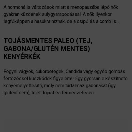
A hormonális változások miatt a menopauzába lépő nők
gyakran küzdenek súlygyarapodással. A nők ilyenkor
legfőképpen a hasukra híznak, de a csípő és a comb is…
TOJÁSMENTES PALEO (TEJ,
GABONA/GLUTÉN MENTES)
KENYÉRKÉK
Fogyni vágyok, cukorbetegek, Candida vagy egyéb gombás
fertőzéssel küszködők figyelem!! Egy gyorsan elkészíthető
kenyérhelyettesítő, mely nem tartalmaz gabonákat (így
glutént sem), tejet, tojást és természetesen…