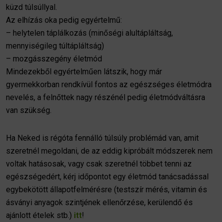
küzd túlsúllyal.
Az elhízás oka pedig egyértelmű:
– helytelen táplálkozás (minőségi alultápláltság,
mennyiségileg túltápláltság)
– mozgásszegény életmód
Mindezekből egyértelműen látszik, hogy már
gyermekkorban rendkívül fontos az egészséges életmódra
nevelés, a felnőttek nagy részénél pedig életmódváltásra
van szükség.
Ha Neked is régóta fennálló túlsúly problémád van, amit
szeretnél megoldani, de az eddig kipróbált módszerek nem
voltak hatásosak, vagy csak szeretnél többet tenni az
egészségedért, kérj időpontot egy életmód tanácsadással
egybekötött állapotfelmérésre (testszír mérés, vitamin és
ásványi anyagok szintjének ellenőrzése, kerülendő és
ajánlott ételek stb.)
itt
!