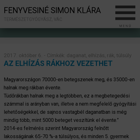
FENYVESINÉ SIMON KLÁRA
TERMÉSZETGYÓGYÁSZ, VÁC
2017. október 6. - Címkék:
daganat
,
elhízás
,
rák
,
túlsúly
AZ ELHÍZÁS RÁKHOZ VEZETHET
Magyarországon 70000-en betegszenek meg, és 35000-en
halnak meg rákban évente.
Tüdőrákban halnak meg a legtöbben, ez a megbetegedési
számmal is arányban van, illetve a nem megfelelő gyógyítási
lehetőségekkel, de sajnos vastagbél daganatban is még
mindig több, mint 5000 beteget veszítünk el évente.”
2014-es felmérés szerint Magyarország felnőtt
lakosságának 65-70 %-a túlsúlyos, és minden 5. gyermek