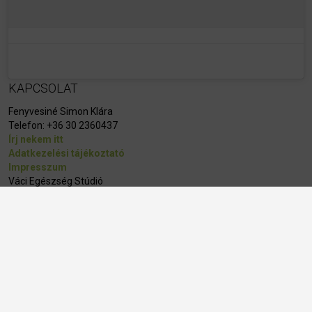
KAPCSOLAT
Fenyvesiné Simon Klára
Telefon:
+36 30 2360437
Írj nekem itt
Adatkezelési tájékoztató
Impresszum
Váci Egészség Stúdió