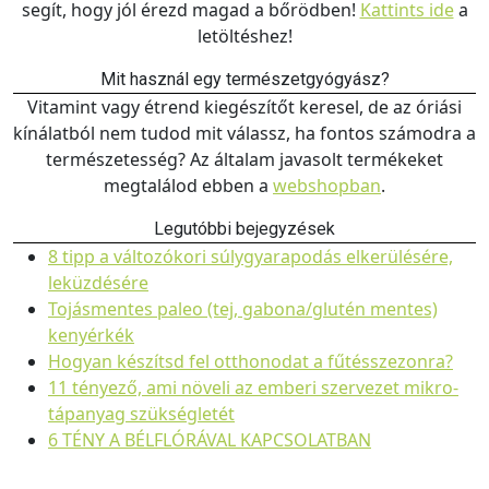
segít, hogy jól érezd magad a bőrödben!
Kattints ide
a
letöltéshez!
Mit használ egy természetgyógyász?
Vitamint vagy étrend kiegészítőt keresel, de az óriási
kínálatból nem tudod mit válassz, ha fontos számodra a
természetesség? Az általam javasolt termékeket
megtalálod ebben a
webshopban
.
Legutóbbi bejegyzések
8 tipp a változókori súlygyarapodás elkerülésére,
leküzdésére
Tojásmentes paleo (tej, gabona/glutén mentes)
kenyérkék
Hogyan készítsd fel otthonodat a fűtésszezonra?
11 tényező, ami növeli az emberi szervezet mikro-
tápanyag szükségletét
6 TÉNY A BÉLFLÓRÁVAL KAPCSOLATBAN