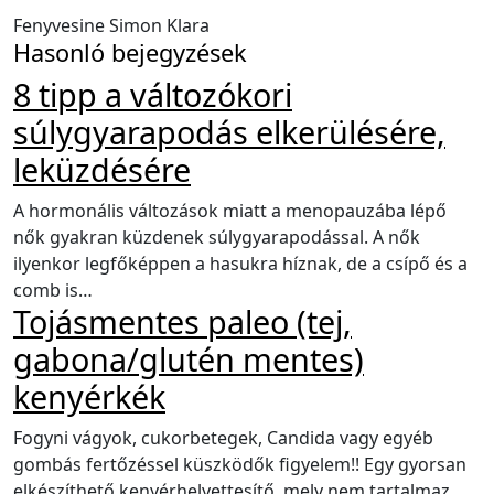
Fenyvesine Simon Klara
Hasonló bejegyzések
8 tipp a változókori
súlygyarapodás elkerülésére,
leküzdésére
A hormonális változások miatt a menopauzába lépő
nők gyakran küzdenek súlygyarapodással. A nők
ilyenkor legfőképpen a hasukra híznak, de a csípő és a
comb is…
Tojásmentes paleo (tej,
gabona/glutén mentes)
kenyérkék
Fogyni vágyok, cukorbetegek, Candida vagy egyéb
gombás fertőzéssel küszködők figyelem!! Egy gyorsan
elkészíthető kenyérhelyettesítő, mely nem tartalmaz