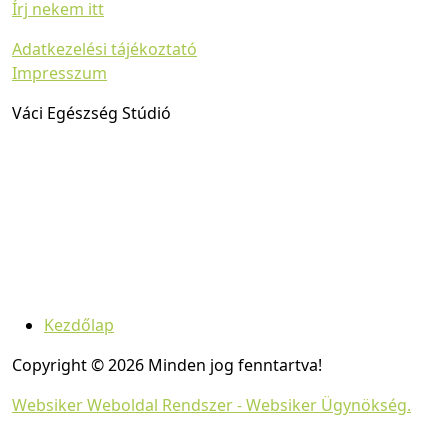
Írj nekem itt
Adatkezelési tájékoztató
Impresszum
Váci Egészség Stúdió
Kezdőlap
Copyright © 2026 Minden jog fenntartva!
Websiker Weboldal Rendszer - Websiker Ügynökség.
ijij