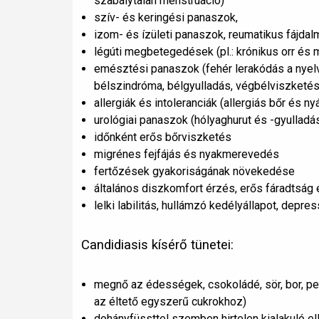
szabálytalan menstruáció)
szív- és keringési panaszok,
izom- és ízületi panaszok, reumatikus fájdal
légúti megbetegedések (pl.: krónikus orr és 
emésztési panaszok (fehér lerakódás a nyelv
bélszindróma, bélgyulladás, végbélviszketés
allergiák és intoleranciák (allergiás bőr és n
urológiai panaszok (hólyaghurut és -gyulladás
időnként erős bőrviszketés
migrénes fejfájás és nyakmerevedés
fertőzések gyakoriságának növekedése
általános diszkomfort érzés, erős fáradtság
lelki labilitás, hullámzó kedélyállapot, depr
Candidiasis kísérő tünetei:
megnő az édességek, csokoládé, sör, bor, pez
az éltető egyszerű cukrokhoz)
dohányfüssttel szemben hirtelen kialakuló e