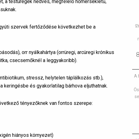
t, a testüregek nedves, megfelelő hőmérsékletű,
suknak.
g
úgyúti szervek fertőződése következhet be a
ásodás), orr nyálkahártya (orrüregi, arcüregi krónikus
ritka, csecsemőknél a leggyakoribb).
A 
ibiotikum, stressz, helytelen táplálkozás stb.),
a keringésbe és gyakorlatilag bárhova eljuthatnak.
Ös
se
következő tényezőknek van fontos szerepe:
igén hiányos környezet)