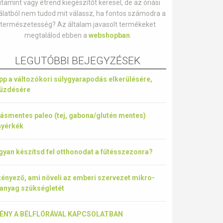
itamint vagy étrend kiegészítőt keresel, de az óriási
álatból nem tudod mit válassz, ha fontos számodra a
természetesség? Az általam javasolt termékeket
megtalálod ebben a
webshopban
.
LEGUTÓBBI BEJEGYZÉSEK
ipp a változókori súlygyarapodás elkerülésére,
küzdésére
ásmentes paleo (tej, gabona/glutén mentes)
nyérkék
yan készítsd fel otthonodat a fűtésszezonra?
tényező, ami növeli az emberi szervezet mikro-
anyag szükségletét
TÉNY A BÉLFLÓRÁVAL KAPCSOLATBAN