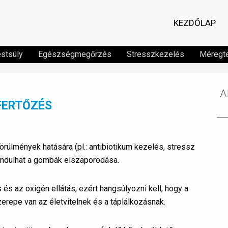
KEZDŐLAP
estsúly
Egészségmegőrzés
Stresszkezelés
Méregte
A
FERTŐZÉS
körülmények hatására (pl.: antibiotikum kezelés, stressz
indulhat a gombák elszaporodása.
 és az oxigén ellátás, ezért hangsúlyozni kell, hogy a
zerepe van az életvitelnek és a táplálkozásnak.