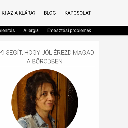
KI AZ A KLÁRA?
BLOG
KAPCSOLAT
lenítés
Allergia
Emésztési problémák
KI SEGÍT, HOGY JÓL ÉREZD MAGAD
A BŐRÖDBEN