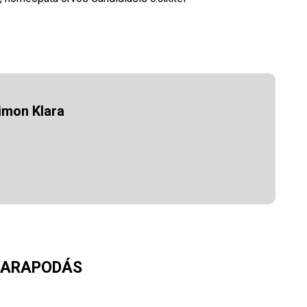
imon Klara
GYARAPODÁS