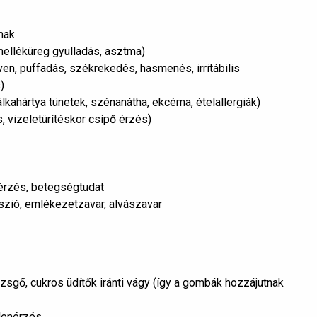
mak
melléküreg gyulladás, asztma)
en, puffadás, székrekedés, hasmenés, irritábilis
)
yálkahártya tünetek, szénanátha, ekcéma, ételallergiák)
, vizeletürítéskor csípő érzés)
 érzés, betegségtudat
esszió, emlékezetzavar, alvászavar
sgő, cukros üdítők iránti vágy (így a gombák hozzájutnak
llenérzés