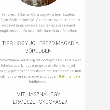
Fenyvesiné Simon Klára vagyok, a természetes
yógymódok szakértője. Személyre szabott komplex
életmód tanácsadással segítek az egészséged
megőrzésében és testi - lelki harmónia elérésében.
8 TIPP, HOGY JÓL ÉREZD MAGAD A
BŐRÖDBEN
hétköznapok során egy kis odafigyeléssel Te is sokat
tehetsz azért, hogy energikus és ellenálló legyél.
szegyűjtöttem néhány tippet, ami természetes úton
gít, hogy jól érezd magad a bőrödben!
Kattints ide
a
letöltéshez!
MIT HASZNÁL EGY
TERMÉSZETGYÓGYÁSZ?