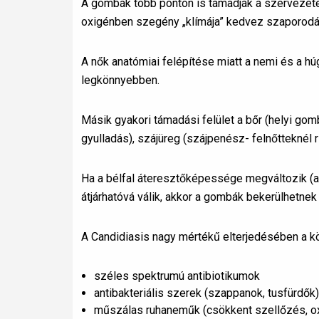
A gombák több ponton is támadják a szervezete
oxigénben szegény „klímája” kedvez szaporodá
A nők anatómiai felépítése miatt a nemi és a h
legkönnyebben.
Másik gyakori támadási felület a bőr (helyi gomb
gyulladás), szájüreg (szájpenész- felnőtteknél 
Ha a bélfal áteresztőképessége megváltozik (ant
átjárhatóvá válik, akkor a gombák bekerülhetnek 
A Candidiasis nagy mértékű elterjedésében a 
széles spektrumú antibiotikumok
antibakteriális szerek (szappanok, tusfürdők)
műszálas ruhaneműk (csökkent szellőzés, ox