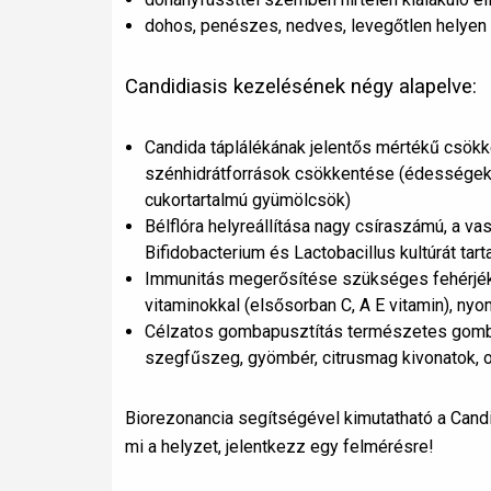
dohos, penészes, nedves, levegőtlen helyen e
Candidiasis kezelésének négy alapelve:
Candida táplálékának jelentős mértékű csökk
szénhidrátforrások csökkentése (édességek, k
cukortartalmú gyümölcsök)
Bélflóra helyreállítása nagy csíraszámú, a va
Bifidobacterium és Lactobacillus kultúrát ta
Immunitás megerősítése szükséges fehérjékk
vitaminokkal (elsősorban C, A E vitamin), ny
Célzatos gombapusztítás természetes gomba
szegfűszeg, gyömbér, citrusmag kivonatok, ol
Biorezonancia segítségével kimutatható a Candi
mi a helyzet, jelentkezz egy felmérésre!