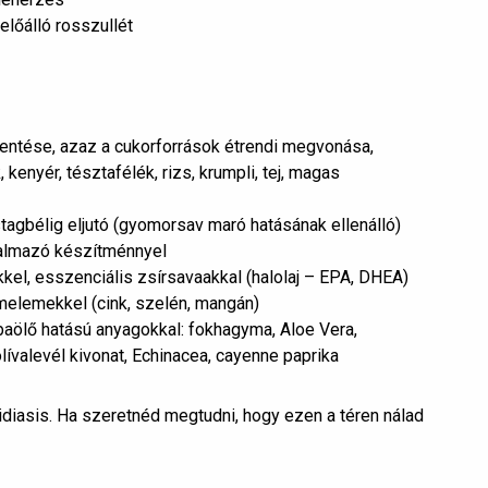
lőálló rosszullét
entése, azaz a cukorforrások étrendi megvonása,
enyér, tésztafélék, rizs, krumpli, tej, magas
stagbélig eljutó (gyomorsav maró hatásának ellenálló)
rtalmazó készítménnyel
el, esszenciális zsírsavaakkal (halolaj – EPA, DHEA)
omelemekkel (cink, szelén, mangán)
ölő hatású anyagokkal: fokhagyma, Aloe Vera,
ívalevél kivonat, Echinacea, cayenne paprika
diasis. Ha szeretnéd megtudni, hogy ezen a téren nálad