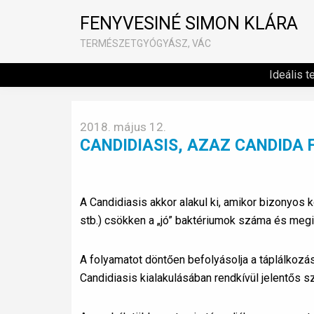
FENYVESINÉ SIMON KLÁRA
TERMÉSZETGYÓGYÁSZ, VÁC
Ideális t
2018. május 12.
CANDIDIASIS, AZAZ CANDIDA 
A Candidiasis akkor alakul ki, amikor bizonyos 
stb.) csökken a „jó” baktériumok száma és meg
A folyamatot döntően befolyásolja a táplálkozás
Candidiasis kialakulásában rendkívül jelentős s