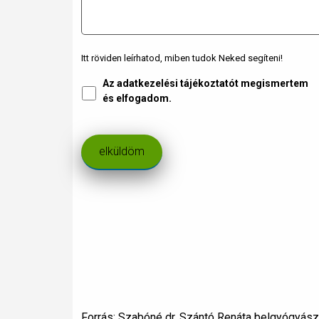
Itt röviden leírhatod, miben tudok Neked segíteni!
Az adatkezelési tájékoztatót megismertem
Adatkezelés
*
és elfogadom.
Forrás: Szabóné dr. Szántó Renáta belgyógyász