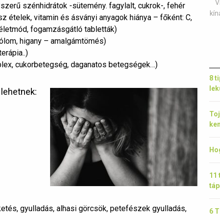
V
szerű szénhidrátok -sütemény. fagylalt, cukrok-, fehér
kín
sz ételek, vitamin és ásványi anyagok hiánya – főként: C,
 életmód, fogamzásgátló tabletták)
ólom, higany – amalgámtömés)
rápia..)
plex, cukorbetegség, daganatos betegségek…)
8 t
le
lehetnek:
Toj
ke
Hog
11 
táp
tés, gyulladás, alhasi görcsök, petefészek gyulladás,
6 