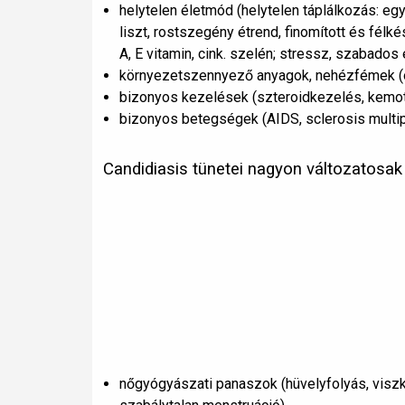
helytelen életmód (helytelen táplálkozás: egy
liszt, rostszegény étrend, finomított és félké
A, E vitamin, cink. szelén; stressz, szabados
környezetszennyező anyagok, nehézfémek (
bizonyos kezelések (szteroidkezelés, kemote
bizonyos betegségek (AIDS, sclerosis multi
Candidiasis tünetei nagyon változatosak 
nőgyógyászati panaszok (hüvelyfolyás, viszke