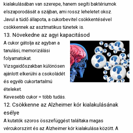
kialakulásában van szerepe, hanem segíti baktériumok
elszaporodását a szájban, ami rossz leheletet okoz.
Javul a tüdő állapota, a cukorbevitel csökkentésével
csökkennek az asztmatikus tünetek is.
13. Növekedne az agyi kapacitásod
A cukor gátolja az agyban a
tanulási, memorizálási
folyamatokat.
Vizsgaidőszakban különösen
ajánlott elkerülni a csokoládét
és egyéb cukortartalmú
ételeket.
Kevesebb cukor = több tudás.
12. Csökkenne az Alzheimer kór kialakulásának
esélye
A kutatók szoros összefüggést találtaka magas
vércukorszint és az Alzheimer kór kialakulása között. A