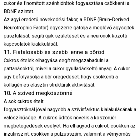
cukor és finomított szénhidrátok fogyasztása csökkenti a
BDNF szintet.
Az agyi eredetű növekedési fakor, a BDNF (Brain-Derived
Neurotrophic Factor) egyszerre gátolja a meglévő agysejtek
pusztulását, segíti újak születését és a neuronok közötti
kapcsolatok kialakulását.
11. Fiatalosabb és szebb lenne a bőröd
Cukros ételek elhagyása segít megszabadulni a
pattanásoktól, mivel a cukor gyulladáskeltő anyag. A cukor
úgy befolyásolja a bőr öregedését, hogy csökkenti a
kollagén és elasztin struktúrák aktivitását.
10. A szíved megköszönné
A sok cukros ételt
fogyasztóknál jóval nagyobb a szívinfarktus kialakulásának a
valószínűsége. A cukros üdítők növelik a koszorúér
megbetegedések esélyét. Ha elhagyod a cukrot, csökken az
inzulinszint, csökken a pulzusszám, valamint a vérnyomás