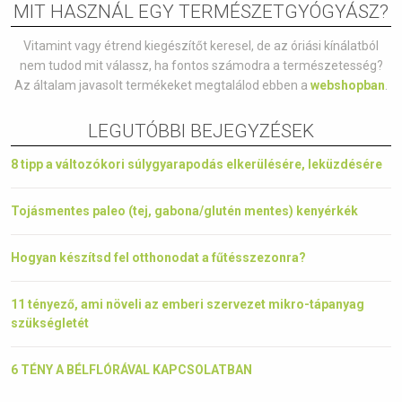
MIT HASZNÁL EGY TERMÉSZETGYÓGYÁSZ?
Vitamint vagy étrend kiegészítőt keresel, de az óriási kínálatból
nem tudod mit válassz, ha fontos számodra a természetesség?
Az általam javasolt termékeket megtalálod ebben a
webshopban
.
LEGUTÓBBI BEJEGYZÉSEK
8 tipp a változókori súlygyarapodás elkerülésére, leküzdésére
Tojásmentes paleo (tej, gabona/glutén mentes) kenyérkék
Hogyan készítsd fel otthonodat a fűtésszezonra?
11 tényező, ami növeli az emberi szervezet mikro-tápanyag
szükségletét
6 TÉNY A BÉLFLÓRÁVAL KAPCSOLATBAN