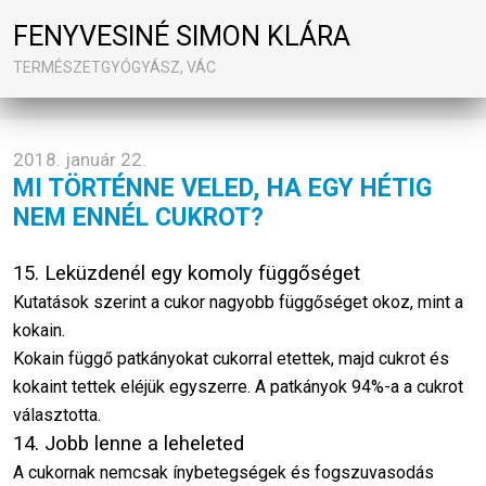
FENYVESINÉ SIMON KLÁRA
TERMÉSZETGYÓGYÁSZ, VÁC
2018. január 22.
MI TÖRTÉNNE VELED, HA EGY HÉTIG
NEM ENNÉL CUKROT?
15. Leküzdenél egy komoly függőséget
Kutatások szerint a cukor nagyobb függőséget okoz, mint a
kokain.
Kokain függő patkányokat cukorral etettek, majd cukrot és
kokaint tettek eléjük egyszerre. A patkányok 94%-a a cukrot
választotta.
14. Jobb lenne a leheleted
A cukornak nemcsak ínybetegségek és fogszuvasodás