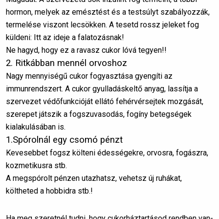
hormon, melyek az emésztést és a testsúlyt szabályozzák,
termelése viszont lecsökken. A tesetd rossz jeleket fog
küldeni: Itt az ideje a falatozásnak!
Ne hagyd, hogy ez a ravasz cukor lóvá tegyen!!
2. Ritkábban mennél orvoshoz
Nagy mennyiségű cukor fogyasztása gyengíti az
immunrendszert. A cukor gyulladáskeltő anyag, lassítja a
szervezet védőfunkcióját ellátó fehérvérsejtek mozgását,
szerepet játszik a fogszuvasodás, fogíny betegségek
kialakulásában is.
1.Spórolnál egy csomó pénzt
Kevesebbet fogsz költeni édességekre, orvosra, fogászra,
kozmetikusra stb.
A megspórolt pénzen utazhatsz, vehetsz új ruhákat,
költheted a hobbidra stb.!
Ha meg szeretnél tudni, hogy cukorháztartásod rendben van-