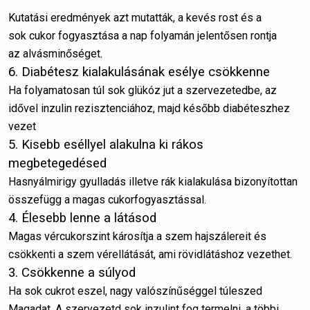
Kutatási eredmények azt mutatták, a kevés rost és a
sok cukor fogyasztása a nap folyamán jelentősen rontja
az alvásminőséget.
6. Diabétesz kialakulásának esélye csökkenne
Ha folyamatosan túl sok glükóz jut a szervezetedbe, az
idővel inzulin rezisztenciához, majd később diabéteszhez
vezet
5. Kisebb eséllyel alakulna ki rákos
megbetegedésed
Hasnyálmirigy gyulladás illetve rák kialakulása bizonyítottan
összefügg a magas cukorfogyasztással.
4. Élesebb lenne a látásod
Magas vércukorszint károsítja a szem hajszálereit és
csökkenti a szem vérellátását, ami rövidlátáshoz vezethet.
3. Csökkenne a súlyod
Ha sok cukrot eszel, nagy valószínűséggel túleszed
Magadat. A szervezetd sok inzulint fog termelni, a többi