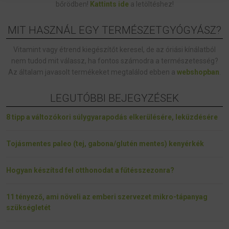
bőrödben!
Kattints ide
a letöltéshez!
MIT HASZNÁL EGY TERMÉSZETGYÓGYÁSZ?
Vitamint vagy étrend kiegészítőt keresel, de az óriási kínálatból
nem tudod mit válassz, ha fontos számodra a természetesség?
Az általam javasolt termékeket megtalálod ebben a
webshopban
.
LEGUTÓBBI BEJEGYZÉSEK
8 tipp a változókori súlygyarapodás elkerülésére, leküzdésére
Tojásmentes paleo (tej, gabona/glutén mentes) kenyérkék
Hogyan készítsd fel otthonodat a fűtésszezonra?
11 tényező, ami növeli az emberi szervezet mikro-tápanyag
szükségletét