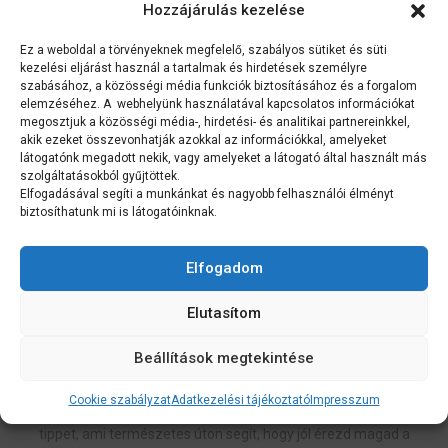
Hozzájárulás kezelése
Ez a weboldal a törvényeknek megfelelő, szabályos sütiket és süti
kezelési eljárást használ a tartalmak és hirdetések személyre
szabásához, a közösségi média funkciók biztosításához és a forgalom
elemzéséhez. A webhelyünk használatával kapcsolatos információkat
megosztjuk a közösségi média-, hirdetési- és analitikai partnereinkkel,
akik ezeket összevonhatják azokkal az információkkal, amelyeket
látogatónk megadott nekik, vagy amelyeket a látogató által használt más
szolgáltatásokból gyűjtöttek.
Elfogadásával segíti a munkánkat és nagyobb felhasználói élményt
Fenyvesiné Simon Klára vagyok, a természetes gyógymódok
biztosíthatunk mi is látogatóinknak.
szakértője. Személyre szabott komplex életmód tanácsadással
segítek az egészséged megőrzésében és testi - lelki harmónia
Elfogadom
elérésében.
Elutasítom
8 TIPP, HOGY JÓL ÉREZD MAGAD A
BŐRÖDBEN
Beállítások megtekintése
A hétköznapok során egy kis odafigyeléssel Te is sokat tehetsz
Cookie szabályzat
Adatkezelési tájékoztató
Impresszum
azért, hogy energikus és ellenálló legyél. Összegyűjtöttem néhány
tippet, ami természetes úton segít, hogy jól érezd magad a