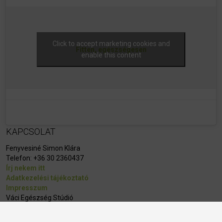
Click to accept marketing cookies and
Fitten, egészségesen
enable this content
KAPCSOLAT
Fenyvesiné Simon Klára
Telefon:
+36 30 2360437
Írj nekem itt
Adatkezelési tájékoztató
Impresszum
Váci Egészség Stúdió