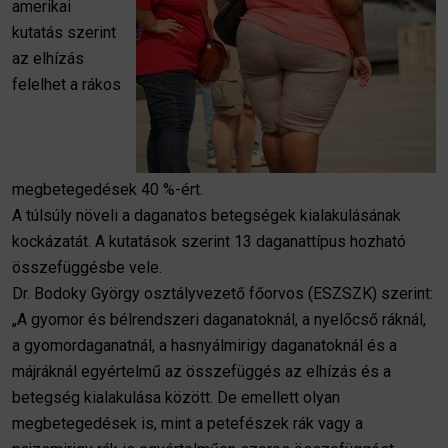
amerikai
kutatás szerint
az elhízás
felelhet a rákos
megbetegedések 40 %-ért.
A túlsúly növeli a daganatos betegségek kialakulásának
kockázatát. A kutatások szerint 13 daganattípus hozható
összefüggésbe vele.
Dr. Bodoky György osztályvezető főorvos (ESZSZK) szerint:
„A gyomor és bélrendszeri daganatoknál, a nyelőcső ráknál,
a gyomordaganatnál, a hasnyálmirigy daganatoknál és a
májráknál egyértelmű az összefüggés az elhízás és a
betegség kialakulása között. De emellett olyan
megbetegedések is, mint a petefészek rák vagy a