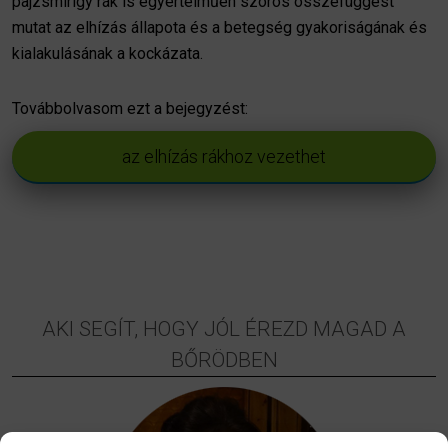
pajzsmirigy rák is egyértelműen szoros összefüggést
mutat az elhízás állapota és a betegség gyakoriságának és
kialakulásának a kockázata.
Továbbolvasom ezt a bejegyzést:
az elhízás rákhoz vezethet
AKI SEGÍT, HOGY JÓL ÉREZD MAGAD A
BŐRÖDBEN