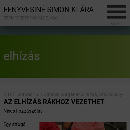
FENYVESINÉ SIMON KLÁRA
TERMÉSZETGYÓGYÁSZ, VÁC
elhízás
2017. október 6. - Címkék:
daganat
,
elhízás
,
rák
,
túlsúly
AZ ELHÍZÁS RÁKHOZ VEZETHET
Nincs hozzászólás
Egy átfogó